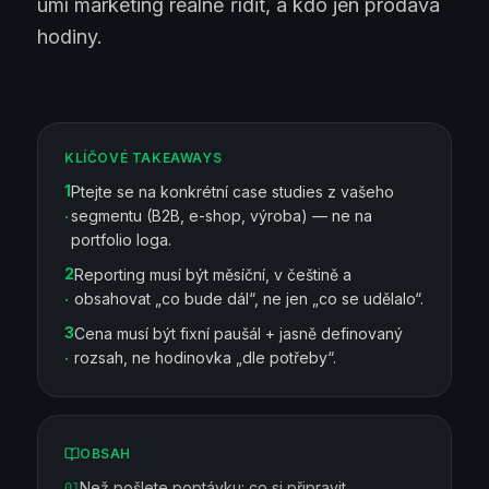
umí marketing reálně řídit, a kdo jen prodává
hodiny.
KLÍČOVÉ TAKEAWAYS
1
Ptejte se na konkrétní case studies z vašeho
.
segmentu (B2B, e-shop, výroba) — ne na
portfolio loga.
2
Reporting musí být měsíční, v češtině a
.
obsahovat „co bude dál“, ne jen „co se udělalo“.
3
Cena musí být fixní paušál + jasně definovaný
.
rozsah, ne hodinovka „dle potřeby“.
OBSAH
Než pošlete poptávku: co si připravit
01