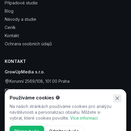
Případové studie
Blog
Návody a studie
Ceník
Kontakt
Ochrana osobních údajů
KONTAKT
GrowUpMedia s.r.o.
Korunní 2569/108, 101 00 Praha
info@growupmedia.cz
Používáme cookies 🍪
+420 608 412 772
Na našich stránkách používáme cookies pro analýzu
IČO: 21701148
návštěvnosti a personalizaci obsahu. Můžete si
vybrat, které cookies povolíte.
Více informací