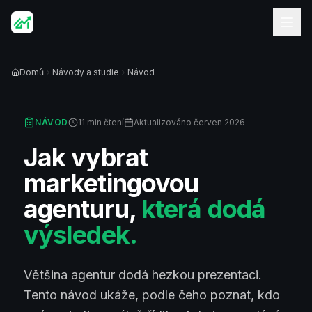
Domů
Návody a studie
Návod
NÁVOD
11
min čtení
Aktualizováno červen 2026
Jak vybrat
marketingovou
agenturu,
která dodá
výsledek.
Většina agentur dodá hezkou prezentaci.
Tento návod ukáže, podle čeho poznat, kdo