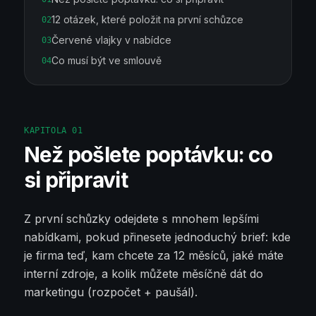
12 otázek, které položit na první schůzce
02
Červené vlajky v nabídce
03
Co musí být ve smlouvě
04
KAPITOLA
01
Než pošlete poptávku: co
si připravit
Z první schůzky odejdete s mnohem lepšími
nabídkami, pokud přinesete jednoduchý brief: kde
je firma teď, kam chcete za 12 měsíců, jaké máte
interní zdroje, a kolik můžete měsíčně dát do
marketingu (rozpočet + paušál).