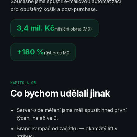
Současně jsme spustili e-mailovou automatizaci
pro opuštěný košík a post-purchase.
3,4 mil. Kč
měsíční obrat (M9)
+180 %
růst proti M0
KAPITOLA
05
Co bychom udělali jinak
Server-side měření jsme měli spustit hned první
týden, ne až ve 3.
Brand kampaň od začátku — okamžitý lift v
atribuci.