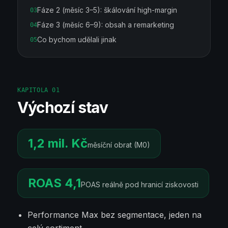
Fáze 2 (měsíc 3–5): škálování high-margin
03
Fáze 3 (měsíc 6–9): obsah a remarketing
04
Co bychom udělali jinak
05
KAPITOLA
01
Výchozí stav
1,2 mil. Kč
měsíční obrat (M0)
ROAS 4,1
POAS reálně pod hranicí ziskovosti
Performance Max bez segmentace, jeden na