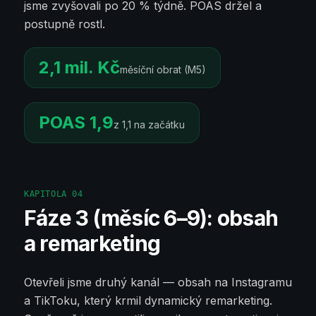
jsme zvyšovali po 20 % týdně. POAS držel a
postupně rostl.
2,1 mil. Kč
měsíční obrat (M5)
POAS 1,9
z 1,1 na začátku
KAPITOLA
04
Fáze 3 (měsíc 6–9): obsah
a remarketing
Otevřeli jsme druhý kanál — obsah na Instagramu
a TikToku, který krmil dynamický remarketing.