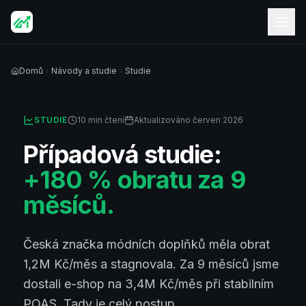
Domů
Návody a studie
Studie
STUDIE
10
min čtení
Aktualizováno červen 2026
Případová studie:
+180 % obratu za 9
měsíců.
Česká značka módních doplňků měla obrat
1,2M Kč/měs a stagnovala. Za 9 měsíců jsme
dostali e-shop na 3,4M Kč/měs při stabilním
POAS. Tady je celý postup.