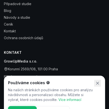
Případové studie
Blog
Návody a studie
Ceník
Kontakt
Ochrana osobních údajů
KONTAKT
GrowUpMedia s.r.o.
Korunní 2569/108, 101 00 Praha
info@growupmedia.cz
Používáme cookies 🍪
+420 608 412 772
Na našich stránkách používáme cookies pro analýzu
IČO: 21701148
návštěvnosti a personalizaci obsahu. Můžete si
vybrat, které cookies povolíte.
Více informací