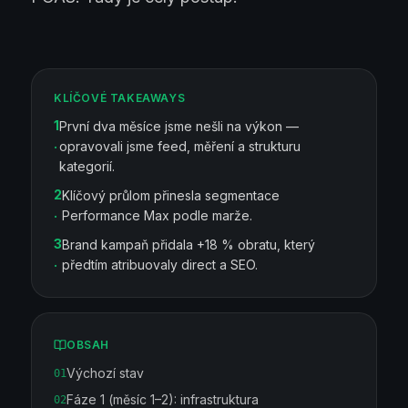
KLÍČOVÉ TAKEAWAYS
1
První dva měsíce jsme nešli na výkon —
.
opravovali jsme feed, měření a strukturu
kategorií.
2
Klíčový průlom přinesla segmentace
.
Performance Max podle marže.
3
Brand kampaň přidala +18 % obratu, který
.
předtím atribuovaly direct a SEO.
OBSAH
Výchozí stav
01
Fáze 1 (měsíc 1–2): infrastruktura
02