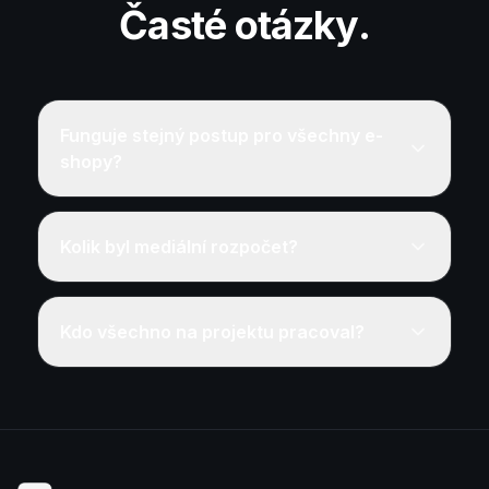
Časté otázky.
Funguje stejný postup pro všechny e-
shopy?
Princip ano (měření → feed → segmentace →
škálování), konkrétní páky se liší segmentem. U
Kolik byl mediální rozpočet?
módy hraje větší roli vizuální obsah, u elektroniky
cena a recenze, u B2B e-shopu komplexnější
Na začátku 80 tis. Kč/měs, v 9. měsíci 240 tis.
nákupní cyklus.
Kč/měs. Rozpočet jsme škálovali postupně podle
Kdo všechno na projektu pracoval?
držení POAS, ne plošně.
Stratég, PPC specialista, copywriter, grafik a
koordinátor — jedna smlouva, jeden paušál
(externí marketingové oddělení).